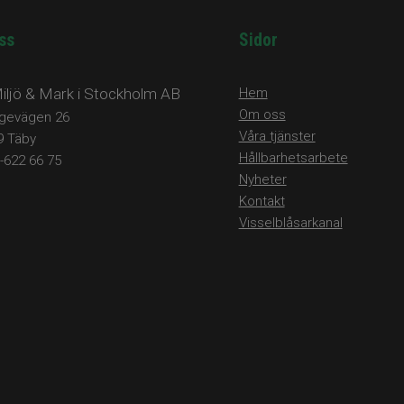
ss
Sidor​​​​​
ljö & Mark i Stockholm AB
Hem
Om oss
ngevägen 26
​​​​​​​Våra tjänster
9 Täby
​​​​​​​Hållbarhetsarbete
8-622 66 75
​​​​​​​Nyheter
Kontakt
Visselblåsarkanal