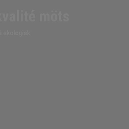
kvalité möts
å ekologisk