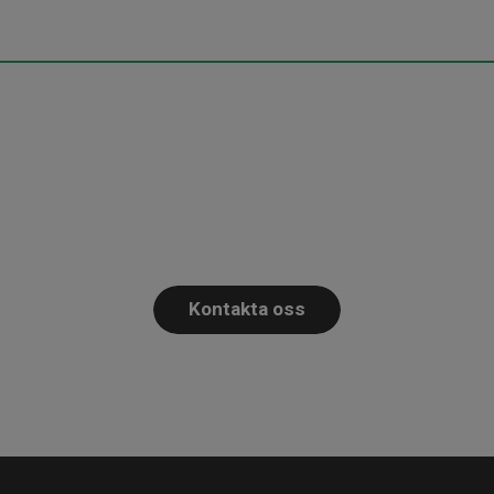
Intresserad av att veta mer?
 så berättar vi allt ni behöver veta om våra tjänster och vad 
Kontakta oss