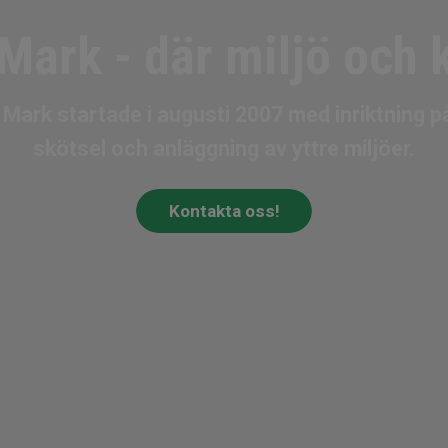
Mark - d
är miljö och 
 Mark startade i augusti 2007 med inriktning p
skötsel och anläggning av yttre miljöer.
Kontakta oss!