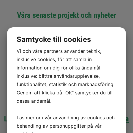
Våra senaste projekt och nyheter
Samtycke till cookies
Vi och våra partners använder teknik,
inklusive cookies, för att samla in
information om dig för olika ändamål,
inklusive: bättre användarupplevelse,
funktionalitet, statistik och marknadsföring.
Genom att klicka på "OK" samtycker du till
dessa ändamål.
Läs om fler projekt på vår
Instagram-sida
Läs mer om vår användning av cookies och
behandling av personuppgifter på vår