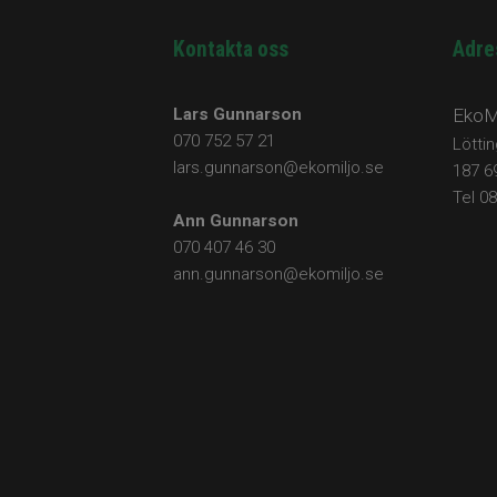
Kontakta oss
Adre
Lars Gunnarson
EkoMi
070 752 57 21
Lötti
lars.gunnarson@ekomiljo.se
187 6
Tel 0
Ann Gunnarson
070 407 46 30
ann.gunnarson@ekomiljo.se​​​​​